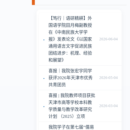
【笃行｜语研精耕】外
国语学院田月梅副教授
在《中南民族大学学
·
报》发表论文《以国家
2026-06-04
通用语言文字促进民族
团结进步：机理、经验
和展望》
喜报｜我院张宏宇同学
·
获评2026年天津市优秀
2026-05-04
共青团员
喜报 | 我院教师项目获批
天津市高等学校本科教
·
2026-03-04
学质量与教学改革研究
计划 （2025）立项
我院学子在第七届“儒易