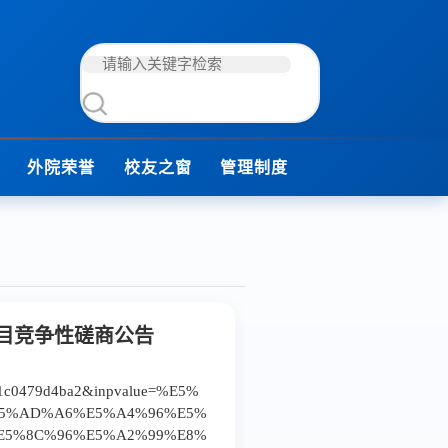
外院荣誉
校友之窗
管理制度
目竞争性磋商公告
37-31c0479d4ba2&inpvalue=%E5%
E5%AD%A6%E5%A4%96%E5%
E5%8C%96%E5%A2%99%E8%