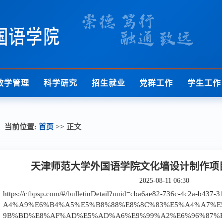
教学管理
科学研究
招生就业
党群工作
学生工作
当前位置:
首页
>> 正文
天津师范大学外国语学院文化墙设计制作项
2025-08-11 06:30
https://ctbpsp.com/#/bulletinDetail?uuid=cba6ae82-736c-4c2a-b4
A4%A9%E6%B4%A5%E5%B8%88%E8%8C%83%E5%A4%A7%
9B%BD%E8%AF%AD%E5%AD%A6%E9%99%A2%E6%96%87%