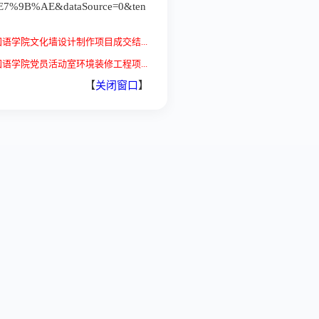
9B%AE&dataSource=0&ten
语学院文化墙设计制作项目成交结...
语学院党员活动室环境装修工程项...
【
关闭窗口
】