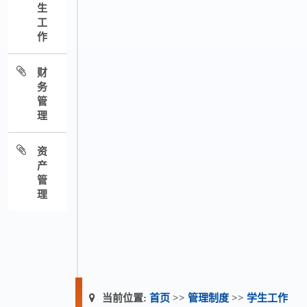
生
工
作
财
务
管
理
资
产
管
理
当前位置:
首页
>>
管理制度
>>
学生工作