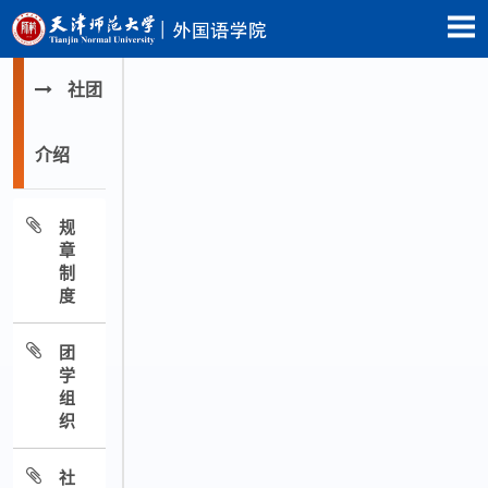
社团
介绍
规
章
制
度
团
学
组
织
社